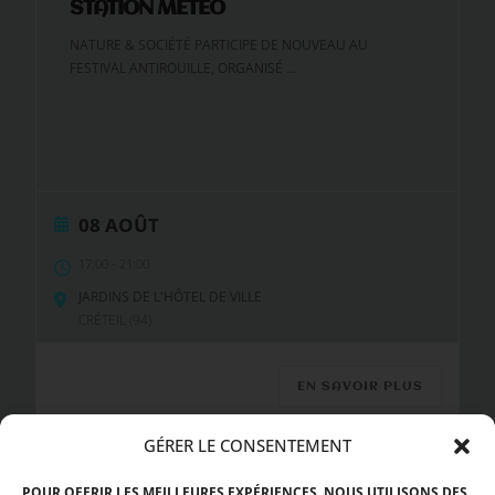
STATION MÉTÉO
NATURE & SOCIÉTÉ PARTICIPE DE NOUVEAU AU
FESTIVAL ANTIROUILLE, ORGANISÉ
...
08 AOÛT
17:00
-
21:00
JARDINS DE L'HÔTEL DE VILLE
CRÉTEIL (94)
EN SAVOIR PLUS
GÉRER LE CONSENTEMENT
POUR OFFRIR LES MEILLEURES EXPÉRIENCES, NOUS UTILISONS DES