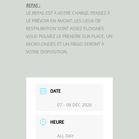
REPAS :
LE REPAS EST À VOTRE CHARGE, PENSEZ À
LE PRÉVOIR EN AMONT, LES LIEUX DE
RESTAURATION SONT ASSEZ ÉLOIGNÉS.
VOUS POUVEZ LE PRENDRE SUR PLACE, UN
MICRO-ONDES ET UN FRIGO SERONT À
VOTRE DISPOSITION.
DATE
07 - 08 DÉC 2026
HEURE
ALL DAY