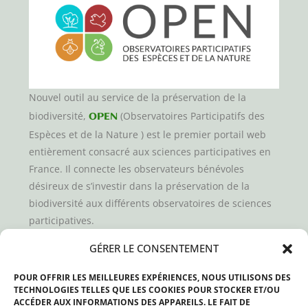
Nouvel outil au service de la préservation de la
biodiversité,
(Observatoires Participatifs des
OPEN
Espèces et de la Nature ) est le premier portail web
entièrement consacré aux sciences participatives en
France. Il connecte les observateurs bénévoles
désireux de s’investir dans la préservation de la
biodiversité aux différents observatoires de sciences
participatives.
En vous connectant sur
vous pourrez découvrir
OPEN
GÉRER LE CONSENTEMENT
une panoplie extensive de l’ensemble des projets de
science participative existants que nous n’avons pu
POUR OFFRIR LES MEILLEURES EXPÉRIENCES, NOUS UTILISONS DES
lister ici.
TECHNOLOGIES TELLES QUE LES COOKIES POUR STOCKER ET/OU
ACCÉDER AUX INFORMATIONS DES APPAREILS. LE FAIT DE