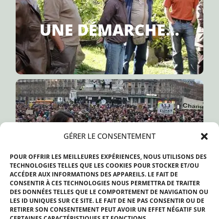
PÉDAGOGIE, L’INFORMATION ET
CONSTITUÉS, PAR LA DÉCOUVERTE, LA
UNE DÉMARCHE…
CHACUN , INDIVIDUS OU GROUPES
ÉCOLOGIQUEMENT RESPONSABLES DE
PROMOUVOIR LES COMPORTEMENTS
sein d’une association.
dans chacun
de ses gestes et collectivement au
UNE CONVICTION…
engagement au quotidien de chaque individu,
GÉRER LE CONSENTEMENT
L’ampleur du défi écologique nécessite un
POUR OFFRIR LES MEILLEURES EXPÉRIENCES, NOUS UTILISONS DES
TECHNOLOGIES TELLES QUE LES COOKIES POUR STOCKER ET/OU
ACCÉDER AUX INFORMATIONS DES APPAREILS. LE FAIT DE
CONSENTIR À CES TECHNOLOGIES NOUS PERMETTRA DE TRAITER
DES DONNÉES TELLES QUE LE COMPORTEMENT DE NAVIGATION OU
LES ID UNIQUES SUR CE SITE. LE FAIT DE NE PAS CONSENTIR OU DE
RETIRER SON CONSENTEMENT PEUT AVOIR UN EFFET NÉGATIF SUR
CERTAINES CARACTÉRISTIQUES ET FONCTIONS.