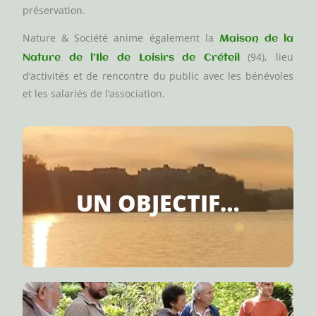
préservation.
Nature & Société anime également la
Maison de la
(94), lieu
Nature de l’Ile de Loisirs de Créteil
d’activités et de rencontre du public avec les bénévoles
et les salariés de l’association.
CITOYENNETÉ EN ILE-DE-FRANCE.
UN OBJECTIF…
DÉVELOPPEMENT DURABLE ET DE L’ÉCO-
CONTRIBUER À UNE CULTURE DU
L’ACTION.