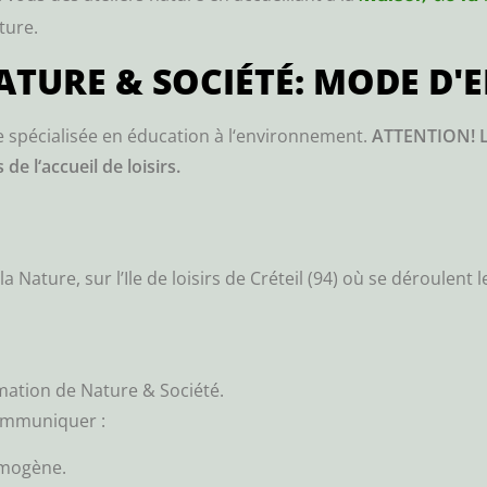
ture.
ATURE & SOCIÉTÉ: MODE D'
e spécialisée en éducation à l‘environnement.
ATTENTION! L
ts
de l‘accueil de loisirs.
ature, sur l’Ile de loisirs de Créteil (94) où se déroulent 
imation de Nature & Société.
communiquer :
omogène.