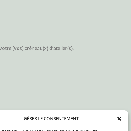
tre (vos) créneau(x) d’atelier(s).
GÉRER LE CONSENTEMENT
IR LES MEILLEURES EXPÉRIENCES, NOUS UTILISONS DES