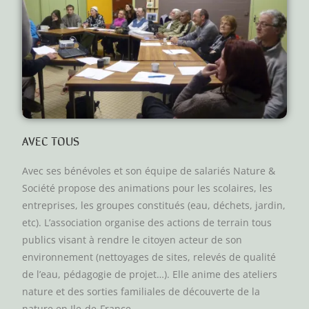
AVEC TOUS
Avec ses bénévoles et son équipe de salariés Nature &
Société propose des animations pour les scolaires, les
entreprises, les groupes constitués (eau, déchets, jardin,
etc). L’association organise des actions de terrain tous
publics visant à rendre le citoyen acteur de son
environnement (nettoyages de sites, relevés de qualité
de l’eau, pédagogie de projet…). Elle anime des ateliers
nature et des sorties familiales de découverte de la
nature en Ile-de-France.