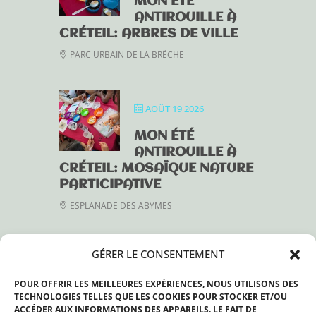
MON ÉTÉ
ANTIROUILLE À
CRÉTEIL: ARBRES DE VILLE
PARC URBAIN DE LA BRÊCHE
AOÛT 19 2026
MON ÉTÉ
ANTIROUILLE À
CRÉTEIL: MOSAÏQUE NATURE
PARTICIPATIVE
ESPLANADE DES ABYMES
GÉRER LE CONSENTEMENT
AOÛT 28 2026
POUR OFFRIR LES MEILLEURES EXPÉRIENCES, NOUS UTILISONS DES
MON ÉTÉ
TECHNOLOGIES TELLES QUE LES COOKIES POUR STOCKER ET/OU
ANTIROUILLE À
ACCÉDER AUX INFORMATIONS DES APPAREILS. LE FAIT DE