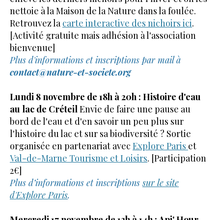
nettoie à la Maison de la Nature dans la foulée.
Retrouvez la
carte interactive des nichoirs ici
.
[Activité gratuite mais adhésion à l'association
bienvenue]
Plus d'informations et inscriptions par mail à
contact@nature-et-societe.org
Lundi 8 novembre de 18h à 20h :
Histoire d'eau
au lac de Créteil
Envie de faire une pause au
bord de l'eau et d'en savoir un peu plus sur
l'histoire du lac et sur sa biodiversité ? Sortie
organisée en partenariat avec
Explore Paris
et
Val-de-Marne Tourisme et Loisirs
. [Participation
2€]
Plus d’informations et inscriptions
sur le site
d'Explore Paris
.
Mercredi 17 novembre de 13h à 14h : Api' Hour