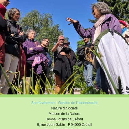
Se désabonner
|
Gestion de l’abonnement
Nature & Société
Maison de la Nature
Ile-de-Loisirs de Créteil
9, rue Jean Gabin - F 94000 Créteil