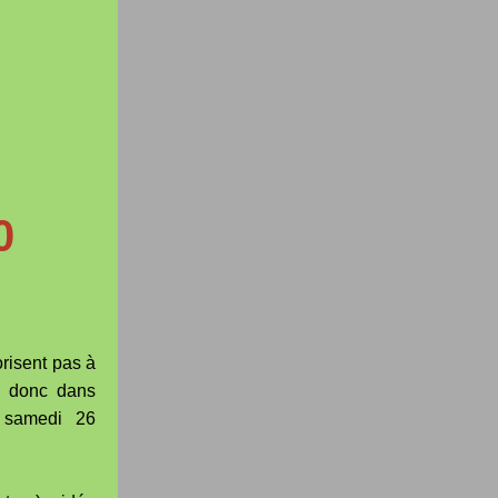
0
risent pas à
s donc dans
e samedi 26