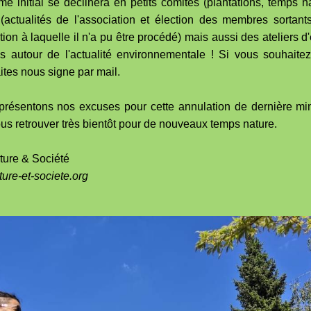
e initial se déclinera en petits comités (plantations, temps na
(actualités de l'association et élection des membres sortant
tion à laquelle il n'a pu être procédé) mais aussi des ateliers 
ns autour de l'actualité environnementale ! Si vous souhaitez
aites nous signe par mail.
résentons nos excuses pour cette annulation de dernière mi
us retrouver très bientôt pour de nouveaux temps nature.
ture & Société
ure-et-societe.org