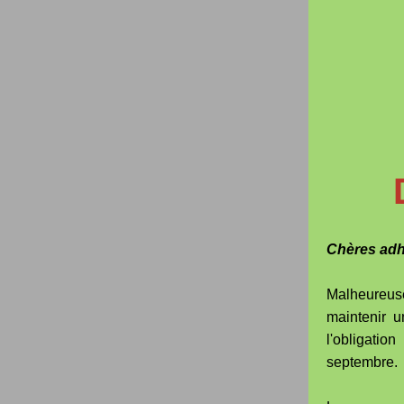
Chères adh
Malheureuse
maintenir 
l'obligati
septembre.