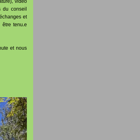
ture), vidéo
s du conseil
d'échanges et
 être tenu.e
nute et nous