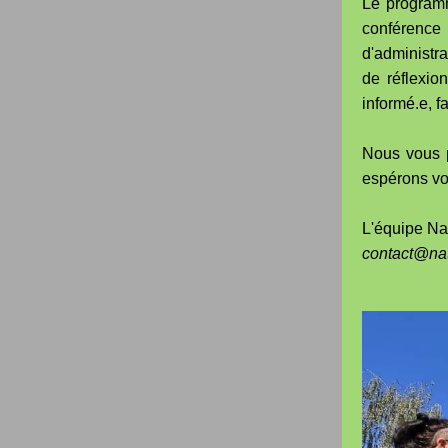
Le programm
conférence 
d'administra
de réflexio
informé.e, f
Nous vous p
espérons vo
L'équipe Na
contact@nat