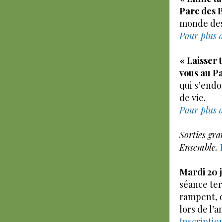
Parc des 
monde des
Pour plus 
« Laisser 
vous au P
qui s’endo
de vie.
Pour plus 
Sorties gr
Ensemble.
Mardi 20 j
séance ter
rampent, q
lors de l’
Inscriptio