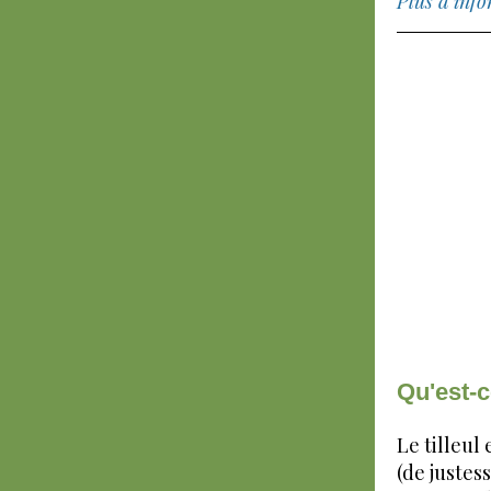
Plus d’info
Qu'est-
Le tilleul
(de justes