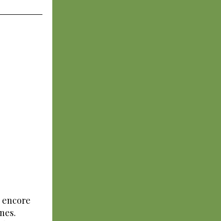
t encore
anes.