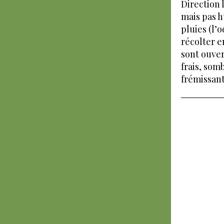
Direction l
mais pas h
pluies (l’
récolter e
sont ouver
frais, som
frémissant