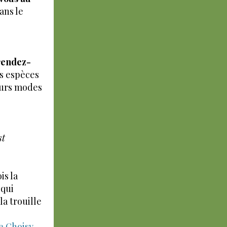
ans le
 rendez-
s espèces
eurs modes
st
is la
 qui
a trouille
e Choisy-