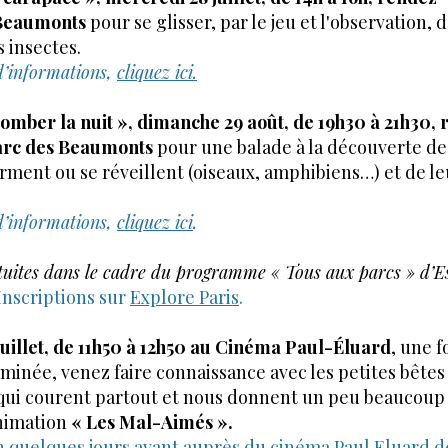
Beaumonts
pour se glisser, par le jeu et l'observation, d
 insectes.
d’informations,
cliquez ici.
tomber la nuit », dimanche 29 août, de 19h30 à 21h30,
arc des Beaumonts
pour une balade à la découverte de
rment ou se réveillent (oiseaux, amphibiens…) et de l
d’informations,
cliquez ici
.
atuites dans le cadre du programme « Tous aux parcs » d’E
Inscriptions sur
Explore Paris
.
uillet, de 11h50 à 12h50 au Cinéma Paul-Éluard
, une fo
minée, venez faire connaissance avec les petites bêtes
ui courent partout et nous donnent un peu beaucoup l
animation
« Les Mal-Aimés ».
n quelques jours avant auprès du
cinéma Paul Eluard d