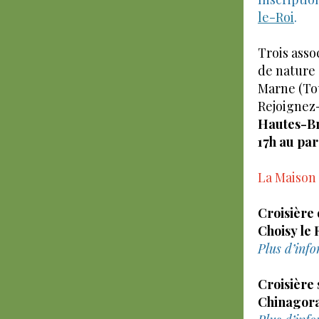
le-Roi
.
Trois asso
de nature 
Marne (Tou
Rejoignez
Hautes-Bru
17h au pa
La Maison 
Croisière
Choisy le 
Plus d’info
Croisière 
Chinagora 