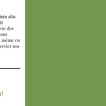
juin afin
it
 vie des
pour
ont même eu
ercier nos
n!