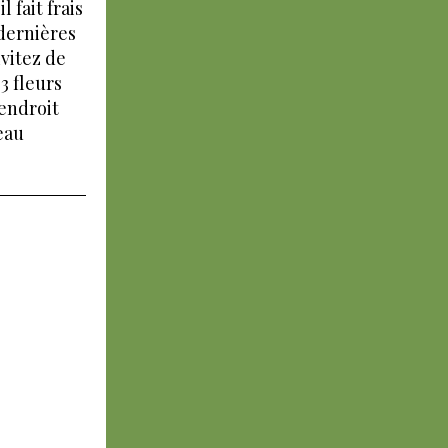
 fait frais
 dernières
Évitez de
3 fleurs
 endroit
eau