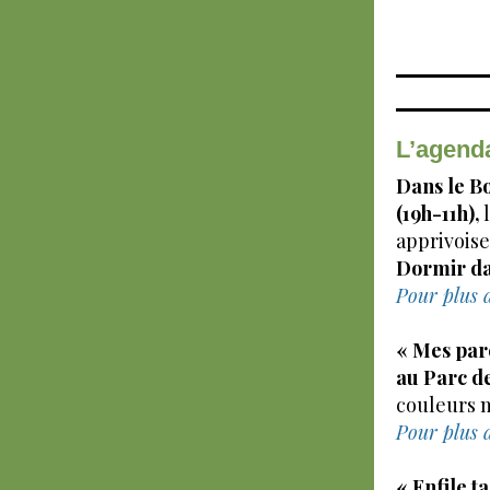
L’agenda
Dans le Bo
(19h-11h),
l
apprivoiser
Dormir dan
Pour plus d
« Mes pare
au Parc d
couleurs n
Pour plus 
« Enfile t