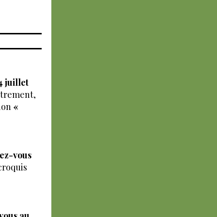
 juillet
utrement,
tion
«
ndez-vous
croquis
-vous au