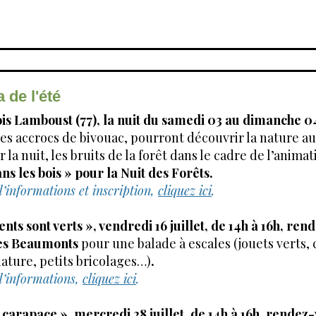
 de l'été
is Lamboust (77), la nuit du samedi 03 au dimanche 04
es accrocs de bivouac, pourront découvrir la nature a
 la nuit, les bruits de la forêt dans le cadre de l’anima
s les bois » pour la Nuit des Forêts.
’informations et inscription,
cliquez ici
.
nts sont verts », vendredi 16 juillet, de 14h à 16h, re
es Beaumonts
pour une balade à escales (jouets verts, 
ature, petits bricolages…)
.
d’informations,
cliquez ici
.
a carapace », mercredi 28 juillet, de 14h à 16h, rendez