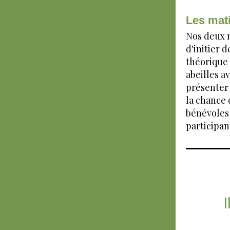
Les mat
Nos deux m
d'initier 
théorique 
abeilles a
présenter 
la chance 
bénévoles s
participan
I