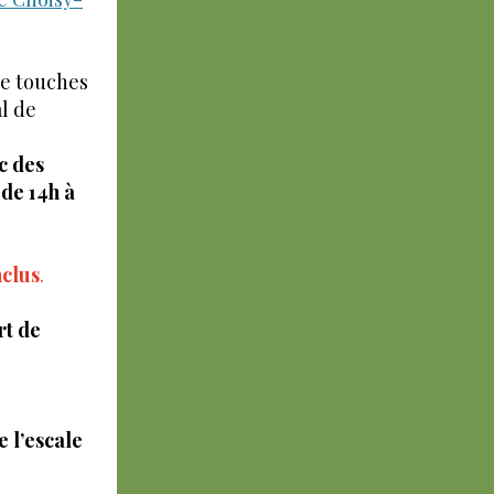
de touches
l de
rc des
 de 14h à
nclus
.
rt de
e l’escale