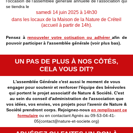
l'occasion de l'assemblée générale annuelle de l'association qui
se tiendra le
samedi 14 juin 2025 à 14h30
dans les locaux de la Maison de la Nature de Créteil
(accueil à partir de 14h).
Pensez à
renouveler votre cotisation ou adhérer
afin de
pouvoir participer à l'assemblée générale (voir plus bas).
UN PAS DE PLUS À NOS CÔTÉS,
CELA VOUS DIT?
L'assemblée Générale c'est aussi le moment de vous
engager pour soutenir et renforcer l'équipe des bénévoles
qui portent le projet associatif de Nature & Société. C'est
au sein du conseil d'administration de l'association que
vos idées, vos envies, vos projets pour l'avenir de Nature &
Société prendront corps. Rejoignez-nous
en remplissant ce
formulaire
ou en contactant Agnès au 09-53-04-41-
05(contact@nature-et-societe.org)