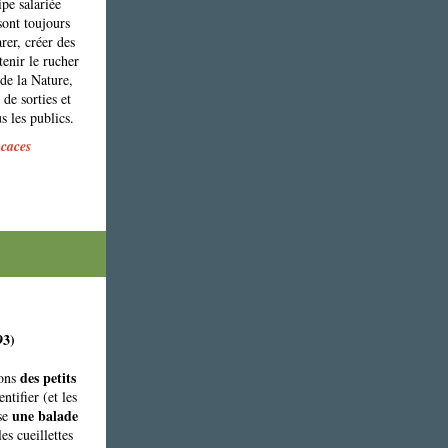
pe salariée
sont toujours
rer, créer des
tenir le rucher
 de la Nature,
 de sorties et
s les publics.
icaces
93)
des petits
sons
entifier (et les
une balade
ose
es cueillettes