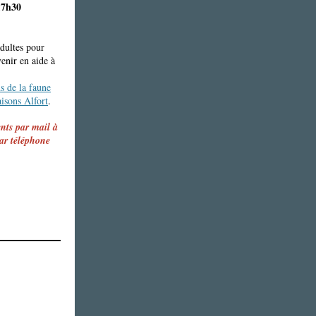
17h30
dultes pour
enir en aide à
ns de la faune
isons Alfort
.
ents par mail à
ar téléphone