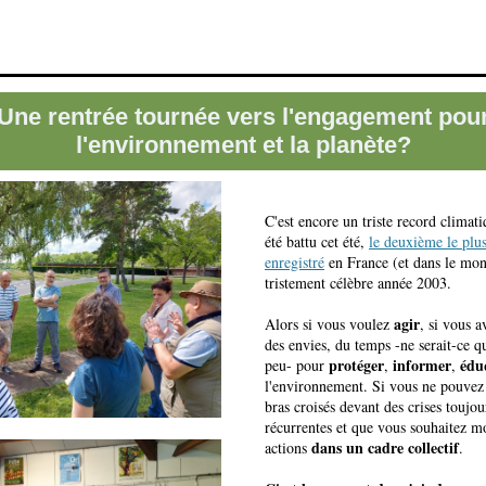
Une rentrée tournée vers l'engagement pou
l'environnement et la planète?
C'est encore un triste record climat
été battu cet été,
le deuxième le plu
enregistré
en France (et dans le mon
tristement célèbre année 2003.
agir
Alors si vous voulez
, si vous a
des envies, du temps -ne serait-ce qu
protéger
informer
édu
peu- pour
,
,
l'environnement.
Si vous ne pouvez 
bras croisés devant des crises toujou
récurrentes et que
vous souhaitez mo
dans un cadre collectif
actions
.