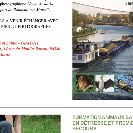
n photographique "
Regards sur la
u port de Bonneuil-sur-Marne
".
PAS À VENIR ÉCHANGER AVEC
EURS ET PHOTOGRAPHES
 tout public - GRATUIT
t, 14 rue du Moulin Bateau, 94380
-Marne
FORMATION ANIMAUX S
EN DÉTRESSE ET PREMI
SECOURS