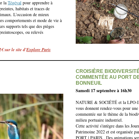
ur la
Tégéval
pour apprendre à
reintes, habitats et traces de
nimaux. L’occasion de mieux
rs comportements et mode de vie à
eurs supports tels que des pièges
preintoscopes, ou relevés
€ sur le site d'
Explore Paris
CROISIÈRE BIODIVERSIT
COMMENTÉE AU PORT D
BONNEUIL
Samedi 17 septembre à 16h30
NATURE & SOCIÉTÉ et la LPO-Ile
vous donnent rendez-vous pour une 
commentée sur le thème de la biodiv
milieu portuaire industriel.
Cette activité s'intègre dans les Jou
Patrimoine 2022 et est organisée 
PORT | PARIS . Des animations ser