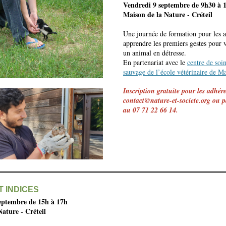
Vendredi 9 septembre de 9h30 à 
Maison de la Nature - Créteil
Une journée de formation pour les a
apprendre les premiers gestes pour v
un animal en détresse.
En partenariat avec le
centre de soi
sauvage de l’école vétérinaire de Ma
Inscription gratuite pour les adhér
contact@nature-et-societe.org ou p
au 07 71 22 66 14.
T INDICES
eptembre de 15h à 17h
ature - Créteil