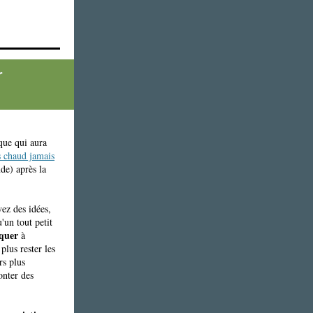
r
ique qui aura
s chaud jamais
de) après la
vez des idées,
'un tout petit
quer
à
plus rester les
rs plus
nter des