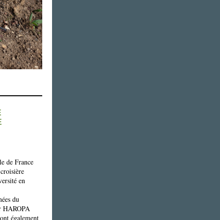
É
E
 de France
croisière
ersité en
rnées du
par HAROPA
ont également