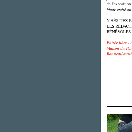
de l'expositio
biodiversité a
N'HÉSITEZ 
LES RÉDACT
BÉNÉVOLES.
Entrée libre -
Maison du Por
Bonneuil-sur