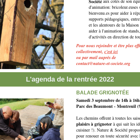
Société
aux cotés de son équi
d'animation:
bricoleur.euses 
bienvenu.es pour aider à répa
supports pédagogiques,
entre
et les alentours de la Maison
aider à l'animation de stands,
d'activités en direction de tou
Pour nous rejoindre et être plus eff
collectivement,
c'est ici
ou par mail auprès de
contact@nature-et-societe.org
L'agenda de la rentrée 2022
BALADE GRIGNOTÉE
Samedi 3 septembre de 14h à 16h
Parc des Beaumont - Montreuil (
Les chemins offrent à toutes les sai
plaisirs à grignoter
à qui sait les id
cuisiner !). Nature & Société prop
pour renouer en toute sécurité avec l