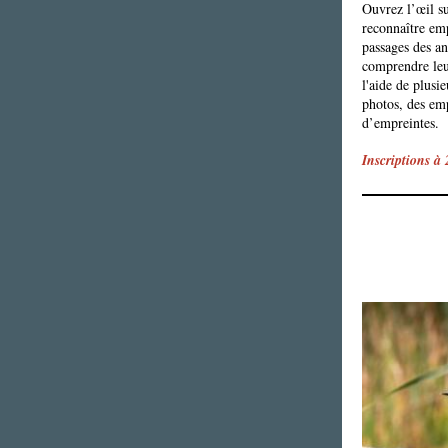
Ouvrez l’œil s
reconnaître emp
passages des a
comprendre leu
l'aide de plusi
photos, des em
d’empreintes.
Inscriptions à 2