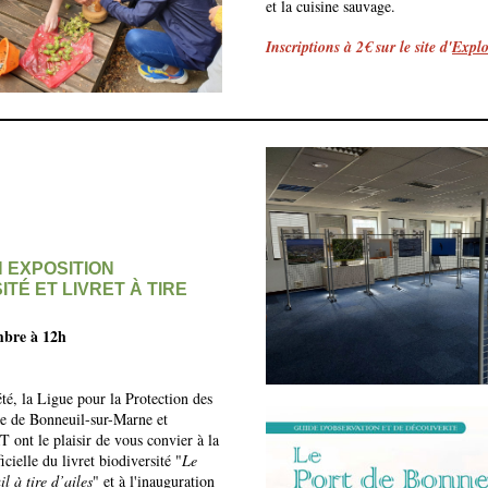
et la cuisine sauvage.
Inscriptions à 2€ sur le site d'
Explo
N EXPOSITION
ITÉ ET LIVRET À TIRE
mbre à 12h
té, la Ligue pour la Protection des
le de Bonneuil-sur-Marne et
t le plaisir de vous convier à la
icielle du livret biodiversité "
Le
l à tire d’ailes
" et à l'inauguration