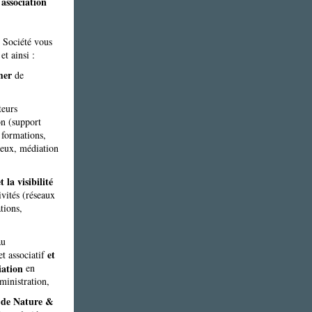
association
& Société vous
et ainsi :
mer
de
teurs
on (support
, formations,
ieux, médiation
la visibilité
ivités (réseaux
ations,
au
et
t associatif
iation
en
dministration
,
e de Nature &