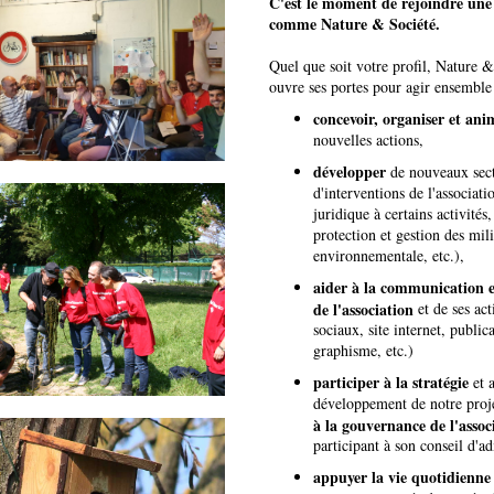
C'est le moment de rejoindre une 
comme Nature & Société.
Quel que soit votre profil, Nature 
ouvre ses portes pour agir ensemble 
concevoir, organiser et ani
nouvelles actions,
développer
de nouveaux sec
d'interventions de l'associati
juridique à certains activités
protection et gestion des mil
environnementale, etc.),
aider à la communication et 
de l'association
et de ses act
sociaux, site internet, public
graphisme, etc.)
participer à la stratégie
et 
développement de notre proje
à la gouvernance de l'assoc
participant à son conseil d'a
appuyer la vie quotidienn