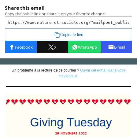
Un problème à la lecture de ce courriel ?
Ouvrir cet e-mail dans votre
navigateur.