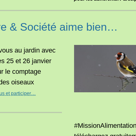
re & Société aime bien…
ous au jardin avec
s 25 et 26 janvier
r le comptage
 des oiseaux
us et participer…
#MissionAlimentation