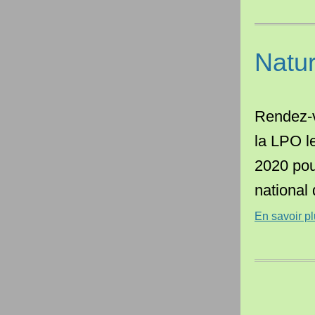
Natu
Rendez-v
la LPO le
2020 pou
national
En savoir pl