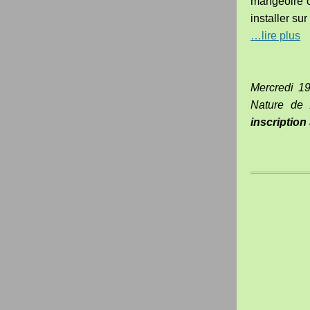
mangeoire o
installer sur
…lire plus
Mercredi 19
Nature de 
inscription