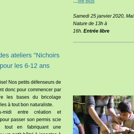
…
lire plus
Samedi 25 janvier 2020
, Ma
Nature de 13h à
16h.
E
ntrée libre
es ateliers "Nichoirs
 pour les 6-12 ans
rise! Nos petits défenseurs de
ont donc pour commencer par
dre les bases du bricolage
es à tout bon naturaliste.
-midi entre création et
pour passer son permis scie
u tout en fabriquant une