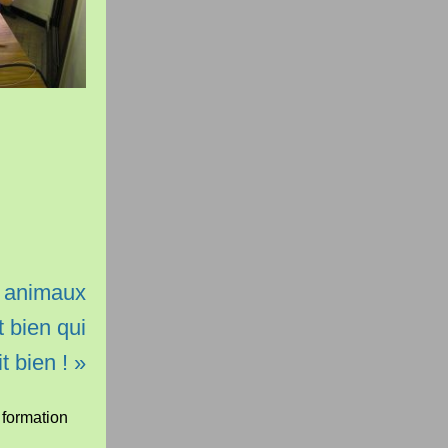
t animaux
 bien qui
it bien ! »
 formation