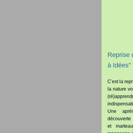
Reprise d
à Idées"
C'est la rep
la nature v
(ré)appren
indispensabl
Une après
découverte 
et martea