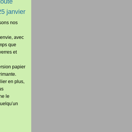
toute
5 janvier
ssons nos
envie, avec
emps que
verres et
rsion papier
primante.
ier en plus,
us
ne le
quelqu'un