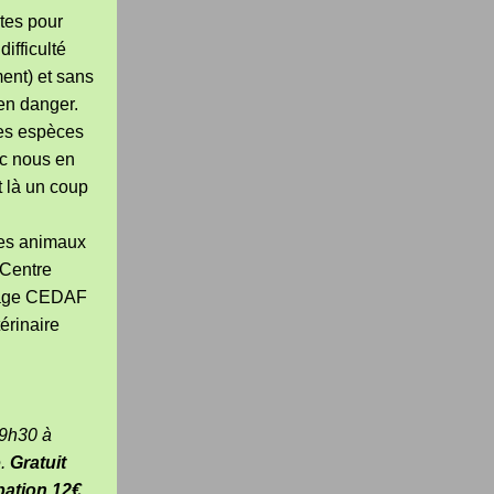
tes pour
ifficulté
ement) et sans
 en danger.
des espèces
c nous en
t là un coup
des animaux
 Centre
vage CEDAF
érinaire
 9h30 à
e.
Gratuit
pation 12€