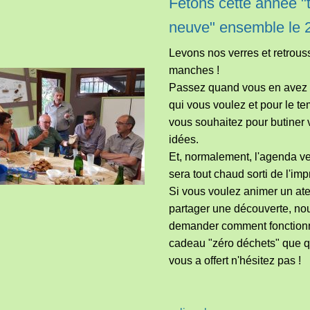
Fêtons cette année "
neuve" ensemble le 2
Levons nos verres et retrou
manches !
Passez quand vous en avez 
qui vous voulez et pour le t
vous souhaitez pour butiner 
idées.
Et, normalement, l'agenda ve
sera tout chaud sorti de l'im
Si vous voulez animer un atel
partager une découverte, no
demander comment fonction
cadeau "zéro déchets" que 
vous a offert n'hésitez pas !