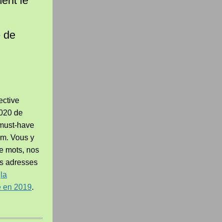
ent le
e de
ective
2020 de
 must-have
om. Vous y
de mots, nos
es adresses
e
la
e en 2019
.