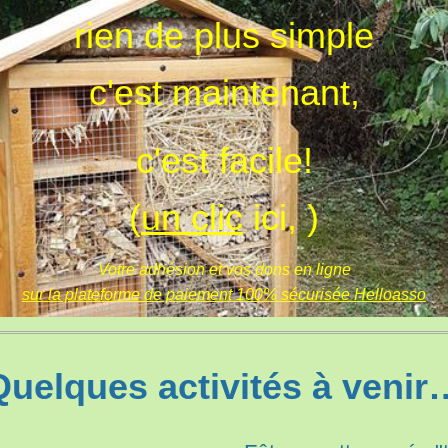
rien de plus simple
c'est maintenant,
c'est facile!
(
un clic
ici, )
Votre adhésion et vos dons en ligne
sur la plateforme de paiement 100% sécurisée Helloasso
Quelques activités à venir