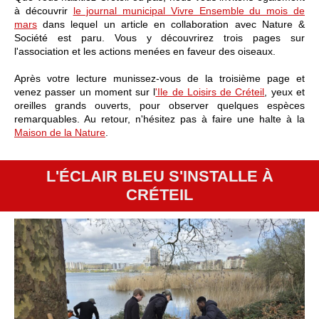
à découvrir
le journal municipal Vivre Ensemble du mois de
mars
dans lequel un article en collaboration avec Nature &
Société est paru. Vous y découvrirez trois pages sur
l'association et les actions menées en faveur des oiseaux.
Après votre lecture munissez-vous de la troisième page et
venez passer un moment sur l
'Ile de Loisirs de Créteil
, yeux et
oreilles grands ouverts, pour observer quelques espèces
remarquables. Au retour, n'hésitez pas à faire une halte à la
Maison de la Nature
.
L'ÉCLAIR BLEU S'INSTALLE À
CRÉTEIL