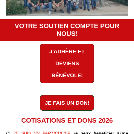
VOTRE SOUTIEN COMPTE POUR
NOUS!
J'ADHÈRE ET
DEVIENS
BÉNÉVOLE!
JE FAIS UN DON!
COTISATIONS ET DONS 2026
(*)
JE SUIS UN PARTICULIER
, je peux bénéficier d'une