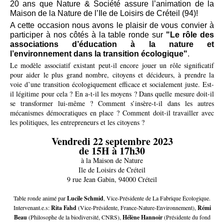
20 ans que Nature & Société assure l’animation de la
Maison de la Nature de l’Ile de Loisirs de Créteil (94)!
A cette occasion nous avons le plaisir de vous convier à
participer à nos côtés à la table ronde sur
"Le rôle des
associations d’éducation à la nature et
l’environnement dans la transition écologique"
.
Le modèle associatif existant peut-il encore jouer un rôle significatif
pour aider le plus grand nombre, citoyens et décideurs, à prendre la
voie d’une transition écologiquement efficace et socialement juste. Est-
il légitime pour cela ? En a-t-il les moyens ? Dans quelle mesure doit-il
se transformer lui-même ? Comment s’insère-t-il dans les autres
mécanismes démocratiques en place ? Comment doit-il travailler avec
les politiques, les entrepreneurs et les citoyens ?
Vendredi 22 septembre 2023
de 15H à 17h30
à la Maison de Nature
Ile de Loisirs de Créteil
9 rue Jean Gabin, 94000 Créteil
Table ronde animé par
Lucile Schmid
,
Vice-Présidente de La Fabrique Écologique.
Intervenant.e.s:
Rita Fahd
(Vice-Présidente, France-Nature-Environnement),
Rémi
Beau
(Philosophe de la biodiversité, CNRS),
Hélène Hannoir
(Présidente du fond