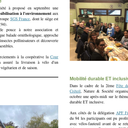
e
iété à proposé en septembre une
sibilisation à l'environnement
aux
roupe
SGS France
, dont le siège est
(94).
de pouce à notre association et
s que
balade ornithologique,
approche
nsectes pollinisateurs
et découverte
estibles.
rciements à la coopérative la
Cour
assuré la livraison à vélo d'un
s
végétarien et de saison.
Mobilité durable ET inclusi
Dans le cadre de la 2ème
Fête d
Créteil
, Nature & Société organis
octobre une après-midi sur le thème
durable ET inclusive.
Aux côtés de la délégation
APF Fr
du 94 les participants ont pu profi
avec vélos-fauteuil avant de se re