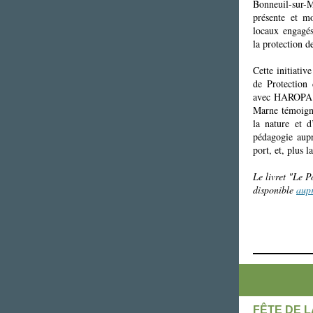
Bonneuil-sur-
présente et mo
locaux engagés
la protection d
Cette initiativ
de Protection
avec HAROPA P
Marne témoign
la nature et d
pédagogie auprè
port, et, plus 
Le livret "Le P
disponible
aupr
FÊTE DE 