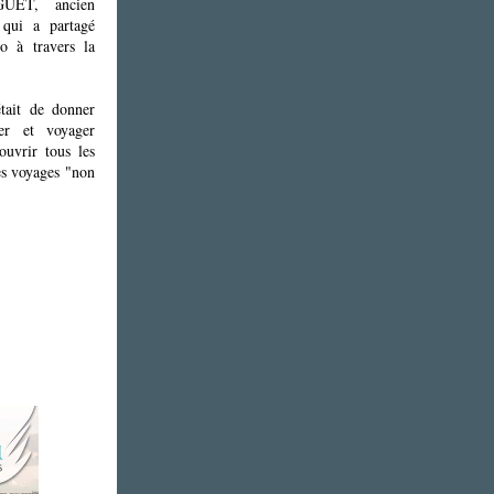
UET, ancien
 qui a partagé
o à travers la
était de donner
er et voyager
ouvrir tous les
es voyages "non