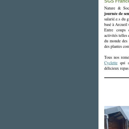
SGS Franc
Nature & Soc
journée de sen
salarié.e.s du
g
basé à Arcueil 
Entre coups 
activités telle
du monde des i
des plantes com
Tous nos reme
Cyclette
qui a 
délicieux repa