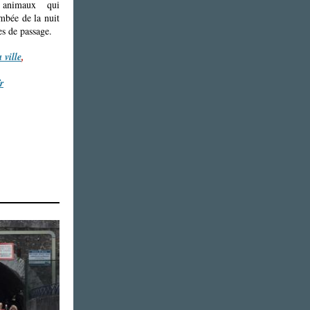
 animaux qui
ombée de la nuit
es de passage.
a ville
,
r