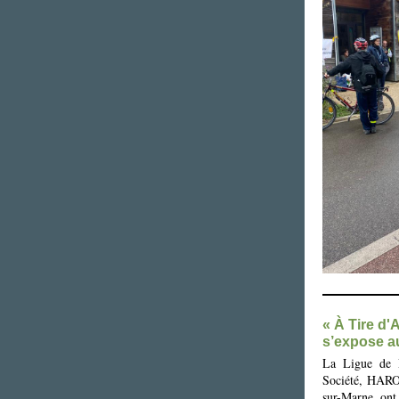
« À Tire d'A
s’expose a
La Ligue de P
Société, HARO
sur-Marne ont