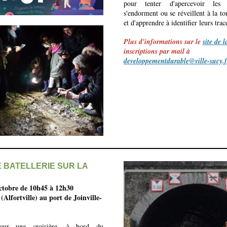
pour tenter d'apercevoir les
s'endorment ou se réveillent à la t
et d'apprendre à identifier leurs trac
Plus d'informations sur le
site de l
inscriptions par mail à
developpementdurable@ville-sucy.f
E BATELLERIE SUR LA
ctobre de 10h45 à 12h30
Alfortville) au port de Joinville-
our une croisière, à bord du