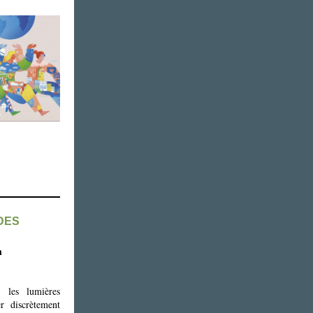
ADES
h
t les lumières
r discrètement