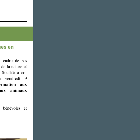
ges en
e cadre de ses
 de la nature et
 Société
a co-
le
vendredi 9
ormation aux
aux animaux
bénévoles et