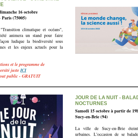
TE
dimanche 16 octobre
- Paris (75005)
"Transition climatique et océans",
été animera un stand pour faire
façon ludique la biodiversité sous
rmes et les enjeux actuels pour la
tions et le programme de
rsité juste
ICI
 tout public - GRATUIT
JOUR DE LA NUIT - BAL
NOCTURNES
Samedi 15 octobre à partir de 19
Sucy-en-Brie (94)
La ville de Sucy-en-Brie étein
urbaines. L'occasion de se balade