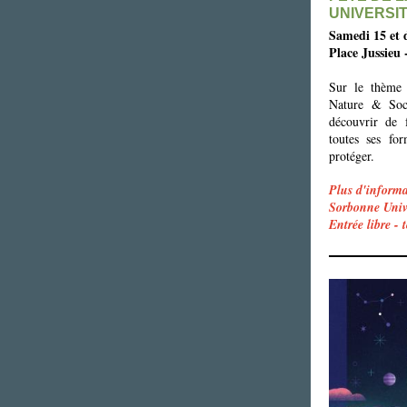
UNIVERSI
Samedi 15 et 
Place Jussieu 
Sur le thème 
Nature & Soci
découvrir de 
toutes ses fo
protéger.
Plus d'informa
Sorbonne Unive
Entrée libre -