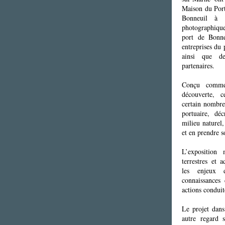
Maison du Port
Bonneuil à T
photographiqu
port de Bonne
entreprises du p
ainsi que des
partenaires.
Conçu comme
découverte, c
certain nombre
portuaire, dé
milieu naturel,
et en prendre s
L’exposition
terrestres et
les enjeux d
connaissances 
actions conduit
Le projet dan
autre regard s