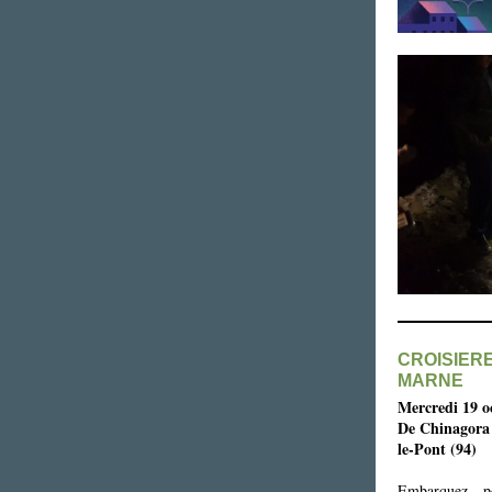
CROISIER
MARNE
Mercredi 19 o
De Chinagora (
le-Pont (94)
Embarquez p